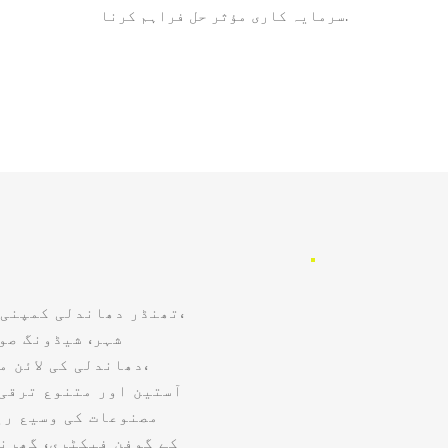
سرمایہ کاری مؤثر حل فراہم کرنا.
دھاندلی کی لائن م