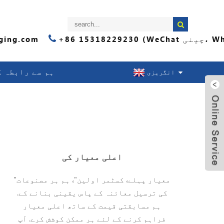
ging.com
ہم سے رابطہ ک
انگریزی
اعلی معیار کی
"معیار پہلے، کسٹمر اولین"، ہم ہر مصنوعات
کی ترسیل معائنہ کے پاس یقینی بنانے کے.
ہم مسابقتی قیمت کے ساتھ اعلی معیار
فراہم کرنے کے لئے ہر ممکن کوشش کرے. آپ