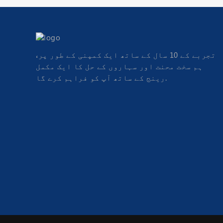
تجربے کے 10 سال کے ساتھ ایک کمپنی کے طور پر،
ہم سخت محنت اور سہاروں کے حل کا ایک مکمل
رینج کے ساتھ آپ کو فراہم کرے گا.