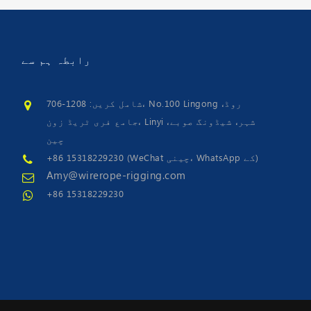
رابطہ
ہم سے
شامل کریں: 1208-706، No.100 Lingong روڈ،
جامع فری ٹریڈ زون، Linyi شہر، شیڈونگ صوبے،
چین
+86 15318229230 (WeChat چینی، WhatsApp کے)
Amy@wirerope-rigging.com
+86 15318229230