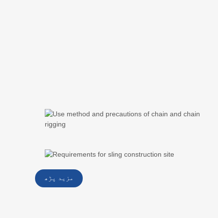
مزید پڑھ