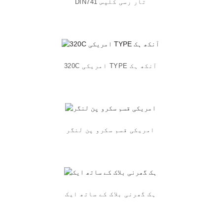
DIN741 تار رسی کلپس
320C امریکی TYPE آنکھ ہک
امریکی قسم سکرو پن لنگر
ہک گھرنی بلاک کے ساتھ ایک