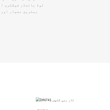
لوڈ بائنڈر فیکٹری او
بہترین معیار اور 