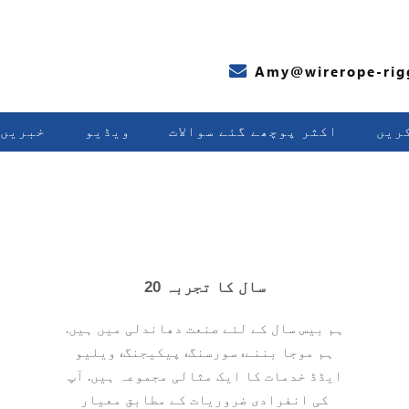
Amy@wirerope-rig
ریں
اکثر پوچھے گئے سوالات
ویڈیو
خبریں
20 سال کا تجربہ
ہم بیس سال کے لئے صنعت دھاندلی میں ہیں.
ہم موجا بننے، سورسنگ، پیکیجنگ، ویلیو
ایڈڈ خدمات کا ایک مثالی مجموعہ ہیں. آپ
کی انفرادی ضروریات کے مطابق معیار