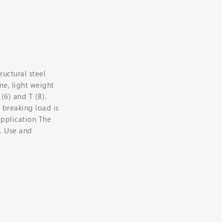
ructural steel
me, light weight
(6) and T (8).
 breaking load is
application The
n. Use and