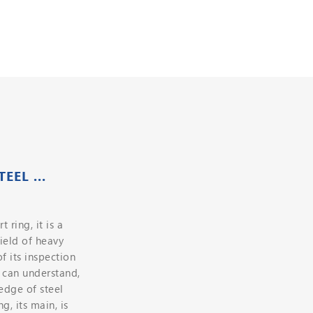
EL ...
 ring, it is a
field of heavy
f its inspection
e can understand,
edge of steel
g, its main, is