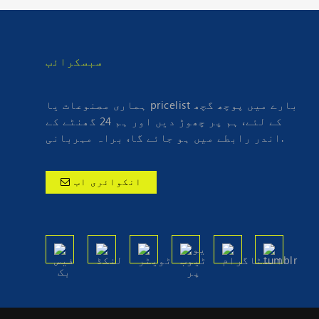
سبسکرائب
ہماری مصنوعات یا pricelist بارے میں پوچھ گچھ
کے لئے، ہم پر چھوڑ دیں اور ہم 24 گھنٹے کے
اندر رابطے میں ہو جائے گا، براہ مہربانی.
انکوائری اب