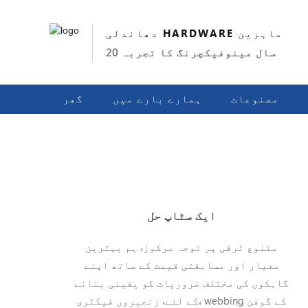
دھاندلی HARDWARE ماہرین
20 سال مینوفیکچرنگ کا تجربہ
مصنوعات
ہمارے بارے میں
گھر
ایک سٹاپ حل
متنوع ترقی پر توجہ مرکوز، ہم بہترین
معیار اور مسابقتی قیمت کے ساتھ اپنے
گاہکوں کی مختلف ضروریات کو یقینی بنانے
کے لئے، زنجیروں فیکٹری، webbing کے گوفن