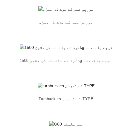
یورپی قسم کے بڑے ڈی بیڑی
لوڈ کے باندنے کی مشین 1500kg نیچے باندھنے
Turnbuckles کے کمرشل TYPE