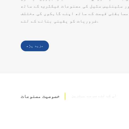
ر سٹینلیس سٹیل کی مصنوعات فیکٹری، کے ساتھ
مسابقتی قیمت کے ساتھ اپنے گاہکوں کی مختلف
ضروریات کو یقینی بنانے کے لئے.
مزید پڑھ
آپ کے لئے سب سے بہترین
خصوصیت مصنوعات