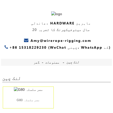
دھاندلی HARDWARE ماہرین
20 سال مینوفیکچرنگ کا تجربہ
Amy@wirerope-rigging.com
+86 15318229230 (WeChat چینی، WhatsApp کے)
لنک چین
مصنوعات
گھر
لنک چین
G80 مصر سلسلہ