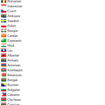
Romanian
Indonesian
Czech
Afrikaans
Swedish
Polish
Basque
Catalan
Esperanto
Hindi
Lao
Albanian
Amharic
Armenian
Azerbaijani
Belarusian
Bengali
Bosnian
Bulgarian
Cebuano
Chichewa
Corsican