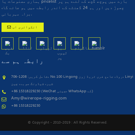
ہماری مصنوعات یا pricelist بارے میں پوچھ گچھ کے لئے، ہم پر
چھوڑ دیں اور ہم 24 گھنٹے کے اندر رابطے میں ہو جائے گا،
براہ مہربانی.
انکوائری اب
رابطہ
ہم سے
شامل کریں: 1208-706، No.100 Lingong روڈ، جامع فری ٹریڈ زون، Linyi
شہر، شیڈونگ صوبے، چین
+86 15318229230 (WeChat چینی، WhatsApp کے)
Amy@wirerope-rigging.com
+86 15318229230
© Copyright - 2010-2019 : All Rights Reserved.