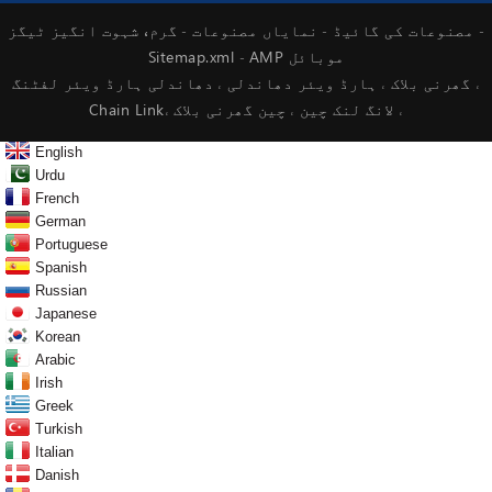
گرم، شہوت انگیز ٹیگز
مصنوعات کی گائیڈ
نمایاں مصنوعات
-
-
-
AMP موبائل
Sitemap.xml
-
دھاندلی ہارڈ ویئر لفٹنگ
گھرنی بلاک
ہارڈ ویئر دھاندلی
،
،
،
چین گھرنی بلاک
لانگ لنک چین
Chain Link
،
،
،
English
Urdu
French
German
Portuguese
Spanish
Russian
Japanese
Korean
Arabic
Irish
Greek
Turkish
Italian
Danish