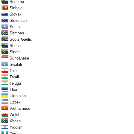
Sesotho
Sinhala
Slovak
Slovenian
Somali
Samoan
Scots Gaelic
Shona
Sindhi
Sundanese
Swahili
Tajik
Tamil
Telugu
Thai
Ukrainian
Uzbek
Vietnamese
Welsh
Xhosa
Yiddish
Yoruba