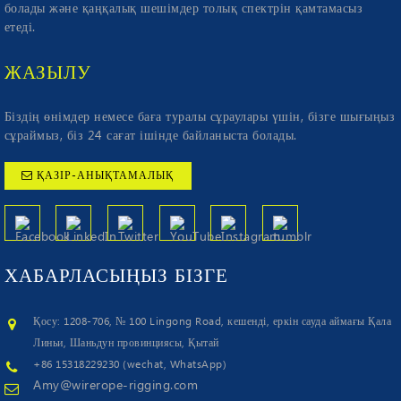
болады және қаңқалық шешімдер толық спектрін қамтамасыз
етеді.
ЖАЗЫЛУ
Біздің өнімдер немесе баға туралы сұраулары үшін, бізге шығыңыз
сұраймыз, біз 24 сағат ішінде байланыста болады.
ҚАЗІР-АНЫҚТАМАЛЫҚ
ХАБАРЛАСЫҢЫЗ
БІЗГЕ
Қосу: 1208-706, № 100 Lingong Road, кешенді, еркін сауда аймағы Қала
Линьи, Шаньдун провинциясы, Қытай
+86 15318229230 (wechat, WhatsApp)
Amy@wirerope-rigging.com