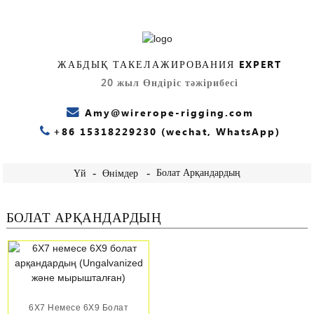
ЖАБДЫҚ ТАКЕЛАЖИРОВАНИЯ EXPERT
20 жыл Өндіріс тәжірибесі
Amy@wirerope-rigging.com
+86 15318229230 (wechat, WhatsApp)
Болат Арқандардың
Үй
Өнімдер
БОЛАТ АРҚАНДАРДЫҢ
6X7 Немесе 6X9 Болат