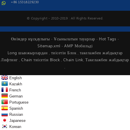
+86 15318229230
© Copyright - 2010-2019 : All Rights Reserved.
Өнімдер нұсқаулығы
Ұсынылатын тауарлар
Hot Tags
-
-
-
Sitemap.xml
AMP Мобильді
-
Long шынжырлардан
тиісетін Блок
такелажбен жабдықтар
,
,
Лифтинг
Chain тиісетін Block
Chain Link
Такелажбен жабдықтар
,
,
,
,
English
Kazakh
French
German
Portuguese
Spanish
Russian
Japanese
Korean