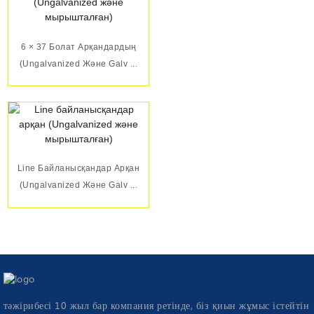
6 × 37 Болат Арқандардың
(Ungalvanized Және Galv ...
Line Байланысқандар Арқан
(Ungalvanized Және Galv ...
тәжірибесі 10 жыл бар компания ретінде, біз қиын жұмыс істейтін