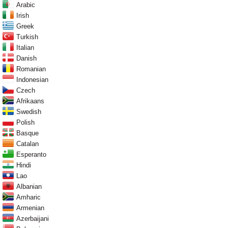
Arabic
Irish
Greek
Turkish
Italian
Danish
Romanian
Indonesian
Czech
Afrikaans
Swedish
Polish
Basque
Catalan
Esperanto
Hindi
Lao
Albanian
Amharic
Armenian
Azerbaijani