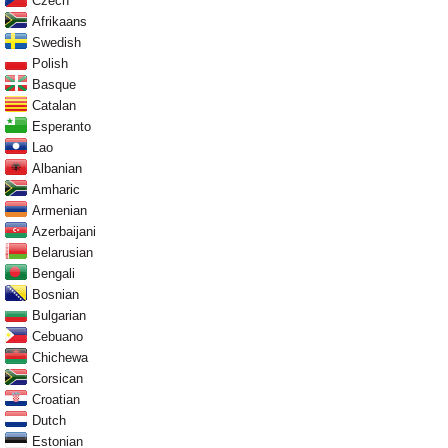
Czech
Afrikaans
Swedish
Polish
Basque
Catalan
Esperanto
Lao
Albanian
Amharic
Armenian
Azerbaijani
Belarusian
Bengali
Bosnian
Bulgarian
Cebuano
Chichewa
Corsican
Croatian
Dutch
Estonian