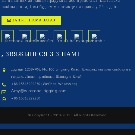
Па пытаннях аб нашай прадукцыі або прайс-ліст, калі ласка,
пакіньце нам, і мы будзем у кантакце на працягу 24 гадзін.
ЗАПЫТ ПРАМА ЗАРАЗ
, ЗВЯЖЫЦЕСЯ З З
НАМІ
Дадаць: 1208-706, No.100 Lingong Road, Комплексная зона свабоднага
гандлю, Линьи, правінцыя Шаньдун, Кітай
+86 15318229230 (WeChat, WhatsApp)
Amy@wirerope-rigging.com
+86 15318229230
© Copyright - 2010-2019 : All Rights Reserved.