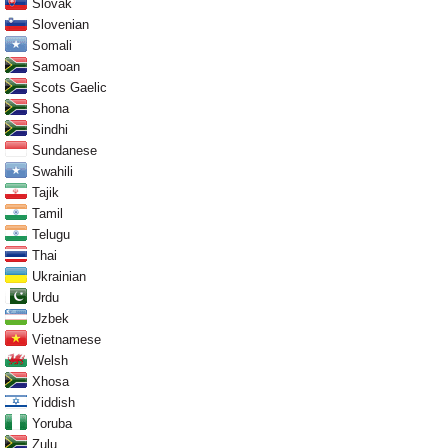
Slovak
Slovenian
Somali
Samoan
Scots Gaelic
Shona
Sindhi
Sundanese
Swahili
Tajik
Tamil
Telugu
Thai
Ukrainian
Urdu
Uzbek
Vietnamese
Welsh
Xhosa
Yiddish
Yoruba
Zulu