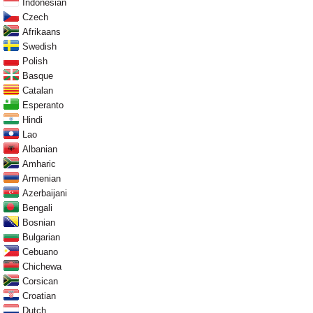
Indonesian
Czech
Afrikaans
Swedish
Polish
Basque
Catalan
Esperanto
Hindi
Lao
Albanian
Amharic
Armenian
Azerbaijani
Bengali
Bosnian
Bulgarian
Cebuano
Chichewa
Corsican
Croatian
Dutch