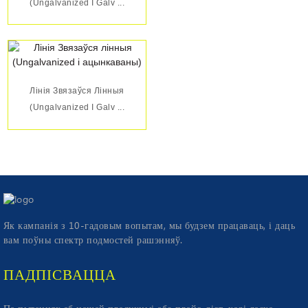
(Ungalvanized І Galv ...
Лінія Звязаўся Лінныя
(Ungalvanized І Galv ...
Як кампанія з 10-гадовым вопытам, мы будзем працаваць, і даць
вам поўны спектр подмостей рашэнняў.
ПАДПІСВАЦЦА