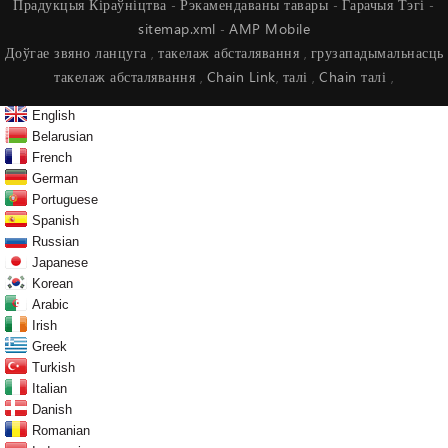
Прадукцыя Кіраўніцтва
Рэкамендаваны тавары
Гарачыя Тэгі
-
-
-
sitemap.xml
AMP Mobile
-
Доўгае звяно ланцуга
такелаж абсталявання
грузападымальнасць
,
,
такелаж абсталявання
Chain Link
талі
Chain талі
,
,
,
,
English
Belarusian
French
German
Portuguese
Spanish
Russian
Japanese
Korean
Arabic
Irish
Greek
Turkish
Italian
Danish
Romanian