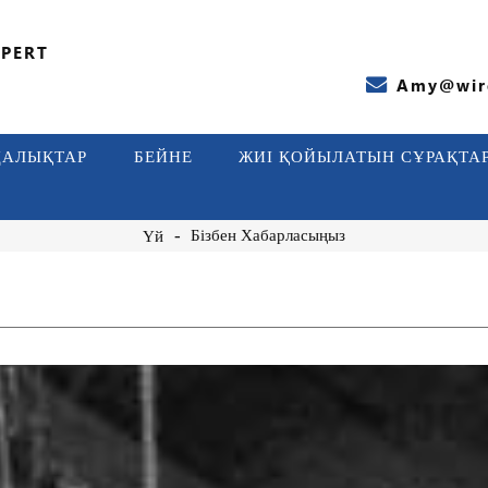
PERT
Amy@wire
АЛЫҚТАР
БЕЙНЕ
ЖИІ ҚОЙЫЛАТЫН СҰРАҚТА
Бізбен Хабарласыңыз
Үй