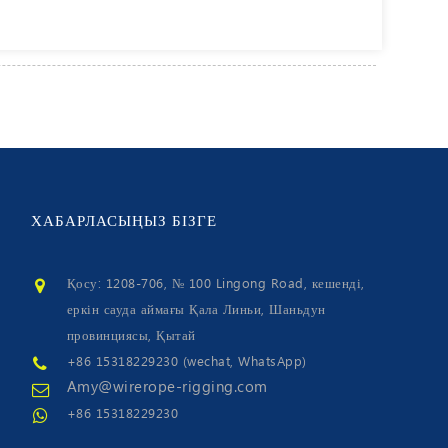
ХАБАРЛАСЫҢЫЗ
БІЗГЕ
Қосу: 1208-706, № 100 Lingong Road, кешенді,
еркін сауда аймағы Қала Линьи, Шаньдун
провинциясы, Қытай
+86 15318229230 (wechat, WhatsApp)
Amy@wirerope-rigging.com
+86 15318229230