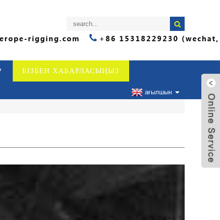
rope-rigging.com
+86 15318229230 (wechat,
Р
БІЗБЕН ХАБАРЛАСЫҢЫЗ
ағылшын