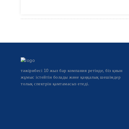
тәжірибесі 10 жыл бар компания ретінде, біз қиын
жұмыс істейтін болады және қаңқалық шешімдер
толық спектрін қамтамасыз етеді.