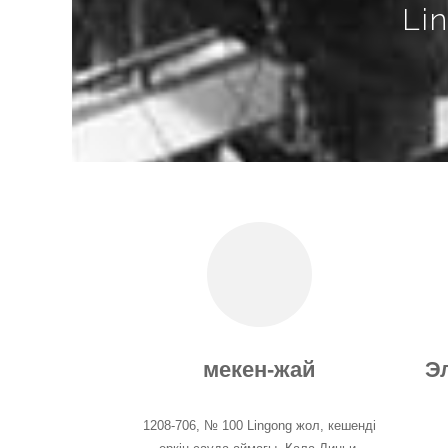
Li
мекен-жай
Э
1208-706, № 100 Lingong жол, кешенді