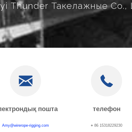
nyi Thunder Такелажные Co., 
лектрондық пошта
телефон
Amy@wirerope-rigging.com
+
86 15318229230