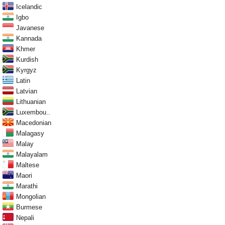
Icelandic
Igbo
Javanese
Kannada
Khmer
Kurdish
Kyrgyz
Latin
Latvian
Lithuanian
Luxembou..
Macedonian
Malagasy
Malay
Malayalam
Maltese
Maori
Marathi
Mongolian
Burmese
Nepali