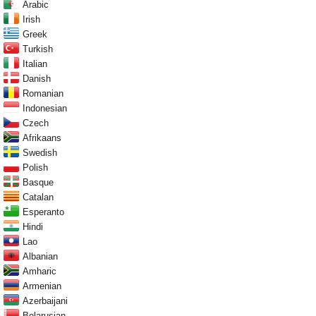
Arabic
Irish
Greek
Turkish
Italian
Danish
Romanian
Indonesian
Czech
Afrikaans
Swedish
Polish
Basque
Catalan
Esperanto
Hindi
Lao
Albanian
Amharic
Armenian
Azerbaijani
Belarusian