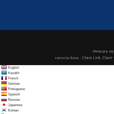
Өнімдер нұ
тиісетін Блок
Chain Link
Chain 
,
,
English
Kazakh
French
German
Portuguese
Spanish
Russian
Japanese
Korean