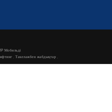
P Мобильді
Лифтинг
Такелажбен жабдықтар
,
,