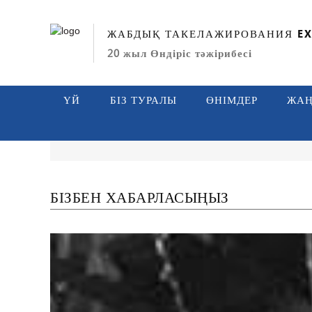
ЖАБДЫҚ ТАКЕЛАЖИРОВАНИЯ EX
20 жыл Өндіріс тәжірибесі
ҮЙ
БІЗ ТУРАЛЫ
ӨНІМДЕР
ЖАҢ
БІЗБЕН ХАБАРЛАСЫҢЫЗ