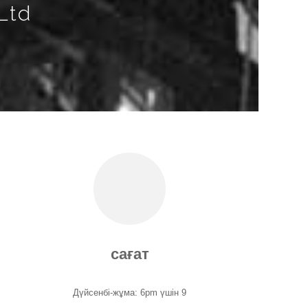
Ltd
сағат
Дүйсенбі-жұма: 6pm үшін 9