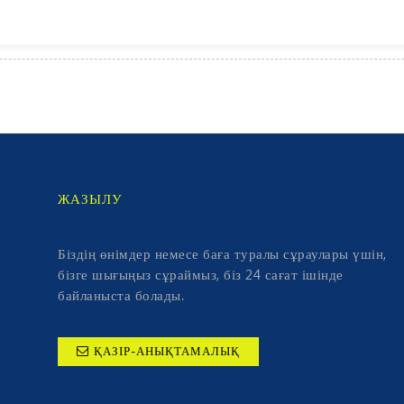
ЖАЗЫЛУ
Біздің өнімдер немесе баға туралы сұраулары үшін,
бізге шығыңыз сұраймыз, біз 24 сағат ішінде
байланыста болады.
ҚАЗІР-АНЫҚТАМАЛЫҚ