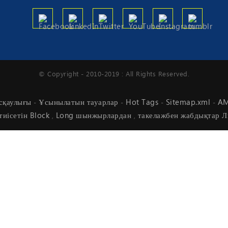
© Copyright - 2010-2019 : All Rights Reserved.
сқаулығы
Ұсынылатын тауарлар
Hot Tags
Sitemap.xml
AM
-
-
-
-
тиісетін Block
Long шынжырлардан
такелажбен жабдықтар 
,
,