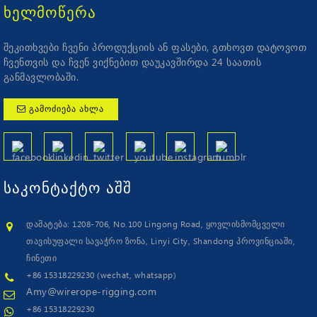
ᲮᲔᲚᲛᲝᲬᲔᲠᲐ
შეკითხვები ჩვენი პროდუქციის ან ფასები, გთხოვთ დატოვოთ
ჩვენთვის და ჩვენ ვიქნებით დაუკავშირდა 24 საათის
განმავლობაში.
ᲒᲐᲛᲝᲫᲘᲔᲑᲐ ᲐᲮᲚᲐ
ᲡᲐᲙᲝᲜᲢᲐᲥᲢᲝ
ᲐᲨᲨ
დამატება: 1208-706, No.100 Lingong Road, ყოვლისმომცველი
თავისუფალი სავაჭრო ზონა, Linyi City, Shandong პროვინციაში,
ჩინეთი
+86 15318229230 (wechat, whatsapp)
Amy@wirerope-rigging.com
+86 15318229230