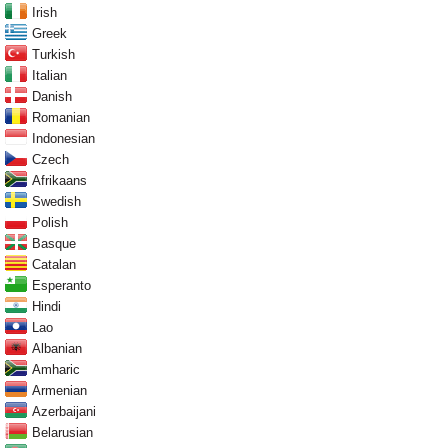
Irish
Greek
Turkish
Italian
Danish
Romanian
Indonesian
Czech
Afrikaans
Swedish
Polish
Basque
Catalan
Esperanto
Hindi
Lao
Albanian
Amharic
Armenian
Azerbaijani
Belarusian