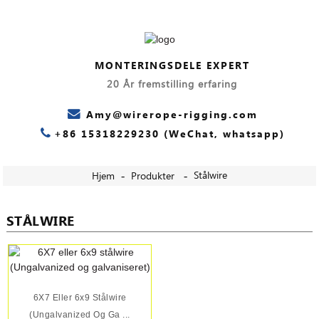
MONTERINGSDELE EXPERT
20 År fremstilling erfaring
Amy@wirerope-rigging.com
+86 15318229230 (WeChat, whatsapp)
Stålwire
Hjem
Produkter
STÅLWIRE
6X7 Eller 6x9 Stålwire
(Ungalvanized Og Ga ...