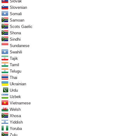
Slovak
Slovenian
Somali
Samoan
Scots Gaelic
Shona
Sindhi
Sundanese
Swahili
Tajik
Tamil
Telugu
Thai
Ukrainian
Urdu
Uzbek
Vietnamese
Welsh
Xhosa
Yiddish
Yoruba
Zulu