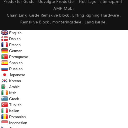
Produkter Guide
Udvalgte Produkter
Hot Tags
sitemap.xml
-
-
-
-
AMP Mobil
Chain Link
Kæde Remskive Block
Lifting Rigning Hardware
,
,
,
Remskive Block
monteringsdele
Lang kæde
,
,
,
English
Danish
French
German
Portuguese
Spanish
Russian
Japanese
Korean
Arabic
Irish
Greek
Turkish
Italian
Romanian
Indonesian