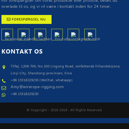
For forespørgsler om vores produkter eller prisliste, bedes du
overlade til os, og vi vil være i kontakt inden for 24 timer.
FORESPØRGSEL NU
KONTAKT
OS
Tilføj: 1208-706, No.100 Lingong Road, omfattende frihandelszone,
Linyi City, Shandong-provinsen, Kina
+86 15318229230 (WeChat, whatsapp)
Amy@wirerope-rigging.com
+86 15318229230
© Copyright - 2010-2019 : All Rights Reserved.