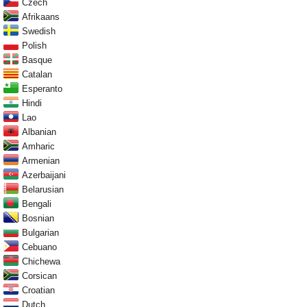
Czech
Afrikaans
Swedish
Polish
Basque
Catalan
Esperanto
Hindi
Lao
Albanian
Amharic
Armenian
Azerbaijani
Belarusian
Bengali
Bosnian
Bulgarian
Cebuano
Chichewa
Corsican
Croatian
Dutch