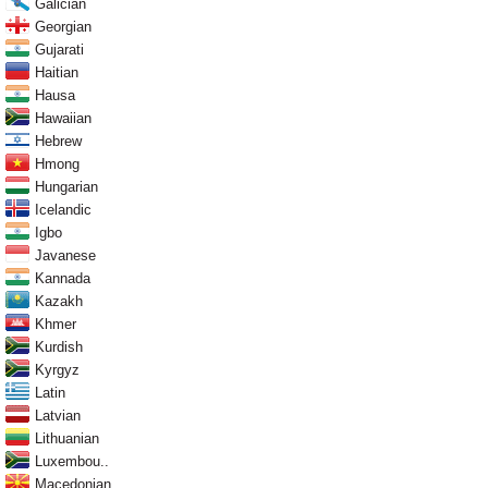
Galician
Georgian
Gujarati
Haitian
Hausa
Hawaiian
Hebrew
Hmong
Hungarian
Icelandic
Igbo
Javanese
Kannada
Kazakh
Khmer
Kurdish
Kyrgyz
Latin
Latvian
Lithuanian
Luxembou..
Macedonian