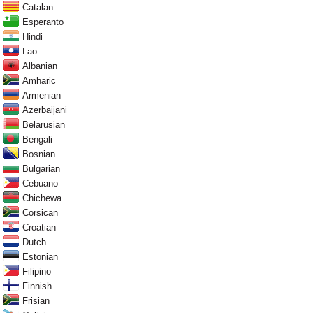
Catalan
Esperanto
Hindi
Lao
Albanian
Amharic
Armenian
Azerbaijani
Belarusian
Bengali
Bosnian
Bulgarian
Cebuano
Chichewa
Corsican
Croatian
Dutch
Estonian
Filipino
Finnish
Frisian