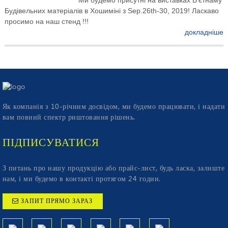
Будівельних матеріалів в Хошиміні з Sep.26th-30, 2019! Ласкаво
просимо на наш стенд !!!
докладніше
Як компанія з 10-річним досвідом, ми будемо працювати, і надати
вам повний спектр риштовання рішень.
ПІДПИСУВАТИСЯ
З питань про нашу продукцію або прайс-лист, будь ласка, залиште
нам, і ми будемо в контакті протягом 24 годин.
ЗАПИТ ПРЯМО ЗАРАЗ