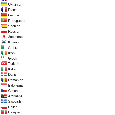
Ukrainian
French
German
Portuguese
Spanish
Russian
Japanese
Korean
Arabic
Irish
Greek
Turkish
Italian
Danish
Romanian
Indonesian
Czech
Afrikaans
Swedish
Polish
Basque