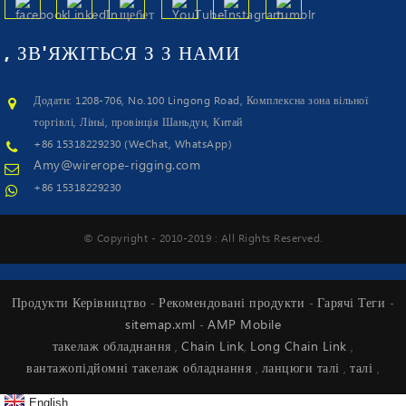
, ЗВ'ЯЖІТЬСЯ З З
НАМИ
Додати: 1208-706, No.100 Lingong Road, Комплексна зона вільної
торгівлі, Ліньі, провінція Шаньдун, Китай
+86 15318229230 (WeChat, WhatsApp)
Amy@wirerope-rigging.com
+86 15318229230
© Copyright - 2010-2019 : All Rights Reserved.
Продукти Керівництво
Рекомендовані продукти
Гарячі Теги
-
-
-
sitemap.xml
AMP Mobile
-
такелаж обладнання
Chain Link
Long Chain Link
,
,
,
вантажопідйомні такелаж обладнання
ланцюги талі
талі
,
,
,
English