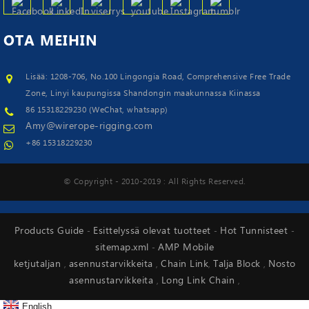
OTA
MEIHIN
Lisää: 1208-706, No.100 Lingongia Road, Comprehensive Free Trade
Zone, Linyi kaupungissa Shandongin maakunnassa Kiinassa
86 15318229230 (WeChat, whatsapp)
Amy@wirerope-rigging.com
+86 15318229230
© Copyright - 2010-2019 : All Rights Reserved.
Products Guide
Esittelyssä olevat tuotteet
Hot Tunnisteet
-
-
-
sitemap.xml
AMP Mobile
-
ketjutaljan
asennustarvikkeita
Chain Link
Talja Block
Nosto
,
,
,
,
asennustarvikkeita
Long Link Chain
,
,
English