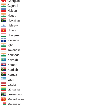
Georgian
Gujarati
Haitian
Hausa
Hawaiian
Hebrew
Hmong
Hungarian
Icelandic
Igbo
Javanese
Kannada
Kazakh
Khmer
Kurdish
Kyrgyz
Latin
Latvian
Lithuanian
Luxembou..
Macedonian
Malagasy