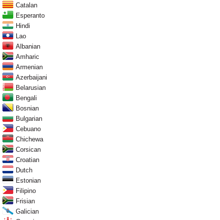
Catalan
Esperanto
Hindi
Lao
Albanian
Amharic
Armenian
Azerbaijani
Belarusian
Bengali
Bosnian
Bulgarian
Cebuano
Chichewa
Corsican
Croatian
Dutch
Estonian
Filipino
Frisian
Galician