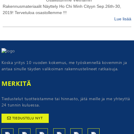
Rakennusmateriaalit Näyttely Ho Chi Minh Cityyn Sep.26th-30,
2019! Tervetuloa osastollemme !!!
Lue lisää
Koska yritys 10 vuoden kokemus, me työskennellä kovemmin ja
antaa sinulle täyden valikoiman rakennustelineet ratkaisuja.
MERKITÄ
Tiedustelut tuotteistamme tai hinnasto, jätä meille ja me yhteyttä
24 tunnin kuluessa.
TIEDUSTELU NYT