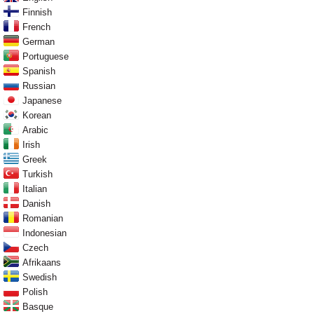
Finnish
French
German
Portuguese
Spanish
Russian
Japanese
Korean
Arabic
Irish
Greek
Turkish
Italian
Danish
Romanian
Indonesian
Czech
Afrikaans
Swedish
Polish
Basque