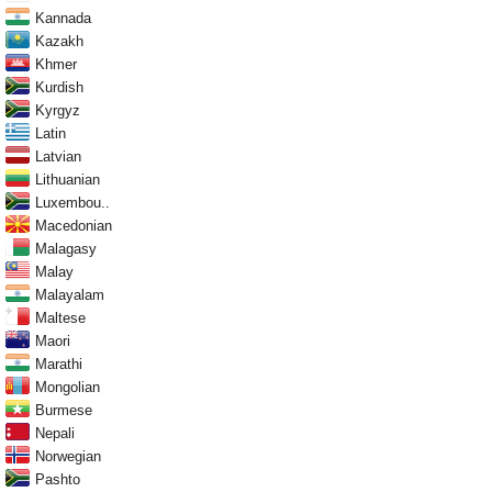
Kannada
Kazakh
Khmer
Kurdish
Kyrgyz
Latin
Latvian
Lithuanian
Luxembou..
Macedonian
Malagasy
Malay
Malayalam
Maltese
Maori
Marathi
Mongolian
Burmese
Nepali
Norwegian
Pashto