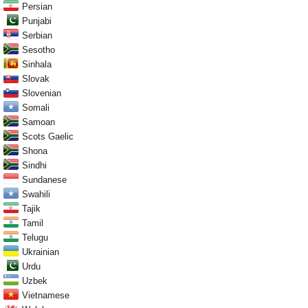
Persian
Punjabi
Serbian
Sesotho
Sinhala
Slovak
Slovenian
Somali
Samoan
Scots Gaelic
Shona
Sindhi
Sundanese
Swahili
Tajik
Tamil
Telugu
Ukrainian
Urdu
Uzbek
Vietnamese