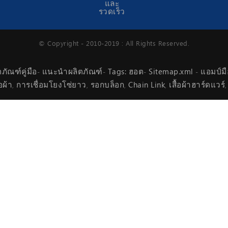
© Copyright - 2010-2019 : All Rights Reserved.
ตภัณฑ์คู่มือ
แนะนำผลิตภัณฑ์
Tags: ฮอต
Sitemap.xml
แอมป์มื
-
-
-
-
อผ้า
การเชื่อมโยงโซ่ยาว
รอกบล็อก
Chain Link
เสื้อผ้าฮาร์ดแวร์
,
,
,
,