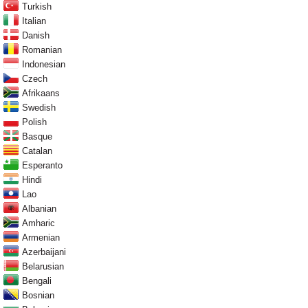
Turkish
Italian
Danish
Romanian
Indonesian
Czech
Afrikaans
Swedish
Polish
Basque
Catalan
Esperanto
Hindi
Lao
Albanian
Amharic
Armenian
Azerbaijani
Belarusian
Bengali
Bosnian