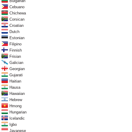
Bulgarian
Cebuano
Chichewa
Corsican
Croatian
Dutch
Estonian
Filipino
Finnish
Frisian
Galician
Georgian
Gujarati
Haitian
Hausa
Hawaiian
Hebrew
Hmong
Hungarian
Icelandic
Igbo
Javanese