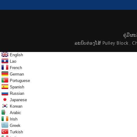
ຄູ່ມືຜ
ລະບົບຕ່ອງໂສ້ Pulley Block
Ch
,
English
Lao
French
German
Portuguese
Spanish
Russian
Japanese
Korean
Arabic
Irish
Greek
Turkish