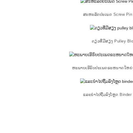
ສະຫະລັດປະເພດ Screw Pin
ດຽວທີ່ມີສຽງ Pulley Bl
ຫະພາບເອີຣົບປະເພດຂະຫນາດໃຫຍ່ 
ແລະນໍາໄປຖີ້ມລົງໂຫຼດ Binder