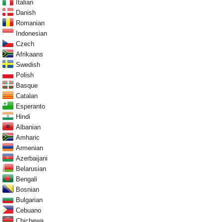
Italian
Danish
Romanian
Indonesian
Czech
Afrikaans
Swedish
Polish
Basque
Catalan
Esperanto
Hindi
Albanian
Amharic
Armenian
Azerbaijani
Belarusian
Bengali
Bosnian
Bulgarian
Cebuano
Chichewa