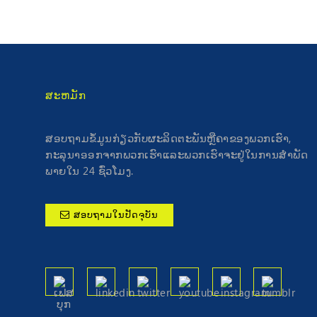
ສະຫມັກ
ສອບຖາມຂໍ້ມູນກ່ຽວກັບຜະລິດຕະພັນຫຼືຄາຂອງພວກເຮົາ,
ກະລຸນາອອກຈາກພວກເຮົາແລະພວກເຮົາຈະຢູ່ໃນການສໍາພັດ
ພາຍໃນ 24 ຊົ່ວໂມງ.
ສອບຖາມໃນປັດຈຸບັນ