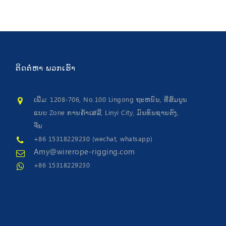
ຕິດຕໍ່ຫາ
ພວກເຮົາ
ເພີ່ມ: 1208-706, No.100 Lingong ຖະຫນົນ, ທີ່ສົມບູນ
ແບບ Zone ການຄ້າເສລີ, Linyi City, ມົນທົນຊານຕົງ,
ຈີນ
+86 15318229230 (wechat, whatsapp)
Amy@wirerope-rigging.com
+86 15318229230