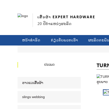
ເສື້ອຜ້າ EXPERT HARDWARE
20 ປີຕໍາແຫນ່ງຜະລິດ
ຫນ້າທໍາອິດ
ກ່ຽວ​ກັບ​ພວກ​ເຮົາ
ຜະລິດຕະພັ
TUR
ປະເພດ
ຮາດແວເສື້ອຜ້າ
slings webbing