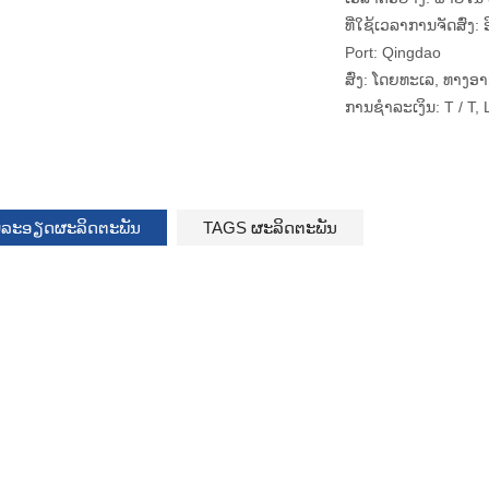
ທີ່ໃຊ້ເວລາການຈັດສົ່ງ:
Port:
Qingdao
ສົ່ງ:
ໂດຍທະເລ, ທາງອ
ການຊໍາລະເງິນ:
T / T, 
ລະອຽດຜະລິດຕະພັນ
TAGS ຜະລິດຕະພັນ