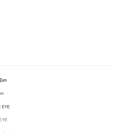
ອກ
 EYE