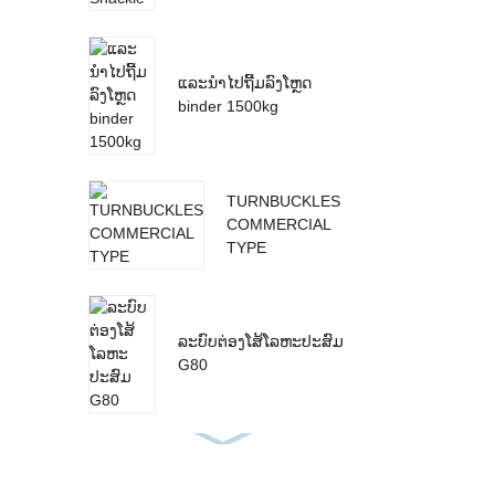
ແລະນໍາໄປຖີ້ມລົງໂຫຼດ
binder 1500kg
TURNBUCKLES
COMMERCIAL
TYPE
ລະບົບຕ່ອງໂສ້ໂລຫະປະສົມ
G80