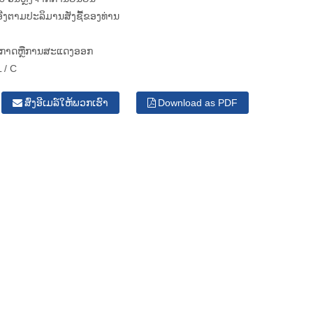
ອີງຕາມປະລິມານສັ່ງຊື້ຂອງທ່ານ
າກາດຫຼືການສະແດງອອກ
L / C
ສົ່ງອີເມລ໌ໃຫ້ພວກເຮົາ
Download as PDF