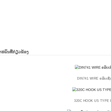
ະ​ພັນ​ທີ່​ກ່ຽວ​ຂ້ອງ
DIN741 WIRE ຄລິບເຊື
320C HOOK US TYPE