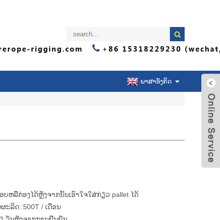
erope-rigging.com
+86 15318229230 (wechat
ພາສາອັງກິດ
ອບຫລືກ່ອງໄດ້ຫຼັງຈາກນັ້ນເອົາໃຈໃສ່ກ່ຽວ pallet ໄດ້
ຜະລິດ:
500T / ເດືອນ
 ວັນຫຼັງຈາກການຢືນຢັນ