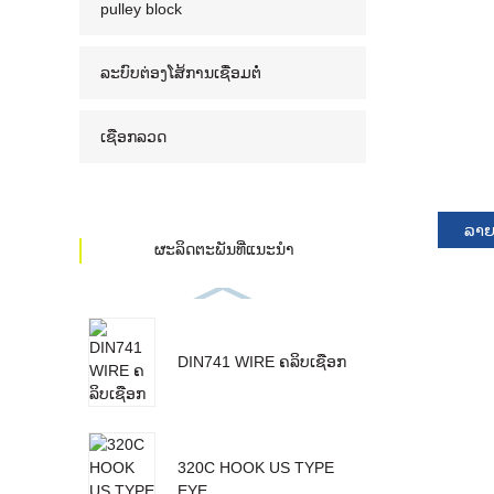
pulley block
ລະບົບຕ່ອງໂສ້ການເຊື່ອມຕໍ່
ເຊືອກລວດ
ລາຍ
ຜະລິດຕະພັນທີ່ແນະນໍາ
DIN741 WIRE ຄລິບເຊືອກ
320C HOOK US TYPE
EYE