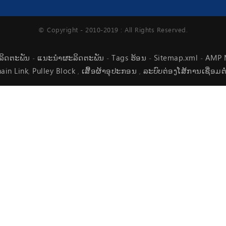
© Copyright - 2010-2019 : All Rights Reserved.
ະລິດຕະພັນ
ແນະນໍາຜະລິດຕະພັນ
Tags ຮ້ອນ
Sitemap.xml
AMP 
-
-
-
-
ain Link
Pulley Block
ເສື້ອຜ້າອຸປະກອນ
ລະບົບຕ່ອງໂສ້ການເຊື່ອມຕ
,
,
,