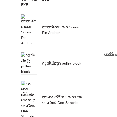
ສະຫະລັດປະເພດ Screw
Pin Anchor
ຜະ​ລິດ​ຕ
ດຽວທີ່ມີສຽງ pulley block
ຫະພາບເອີຣົບປະເພດຂະຫ
ນາດໃຫຍ່ Dee Shackle