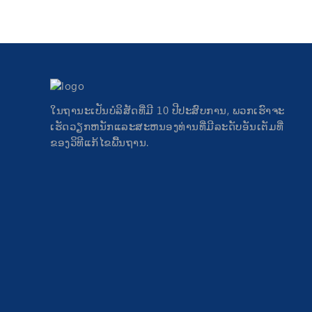
ໃນຖານະເປັນບໍລິສັດທີ່ມີ 10 ປີປະສົບການ, ພວກເຮົາຈະ
ເຮັດວຽກຫນັກແລະສະຫນອງທ່ານທີ່ມີລະດັບອັນເຕັມທີ່
ຂອງວິທີແກ້ໄຂພື້ນຖານ.