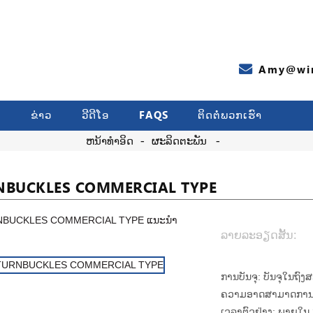
Amy@wir
ນ
ຂ່າວ
ວີດີໂອ
FAQS
ຕິດ​ຕໍ່​ພວກ​ເຮົາ
ຫນ້າທໍາອິດ
ຜະລິດຕະພັນ
NBUCKLES COMMERCIAL TYPE
ລາຍລະອຽດສັ້ນ:
ການບັນຈຸ:
ບັນຈຸໃນຖົງສ
ຄວາມອາດສາມາດການ
ເວລາຕົວຢ່າງ:
ພາຍໃນ 3