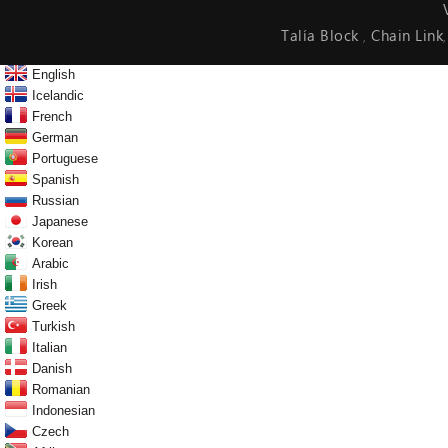
Talía Block
Chain Link
,
English
Icelandic
French
German
Portuguese
Spanish
Russian
Japanese
Korean
Arabic
Irish
Greek
Turkish
Italian
Danish
Romanian
Indonesian
Czech