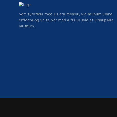
Sem fyrirtæki með 10 ára reynslu, við munum vinna
erfiðara og veita þér með a fullur svið af vinnupalla
lausnum.