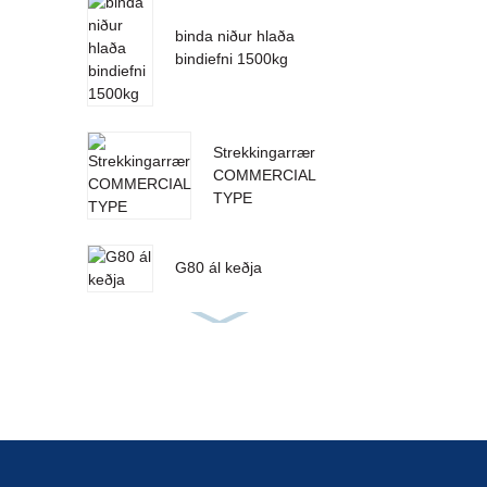
binda niður hlaða
bindiefni 1500kg
Strekkingarrær
COMMERCIAL
TYPE
G80 ál keðja