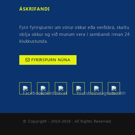
ÁSKRIFANDI
Fyrir fyrirspurnir um vörur okkar eða verðskrá, skaltu
skilja okkur og við munum vera í sambandi innan 24
klukkustunda.
FYRIRSPURN NÚNA
© Copyright - 2010-2019 : All Rights Reserved.