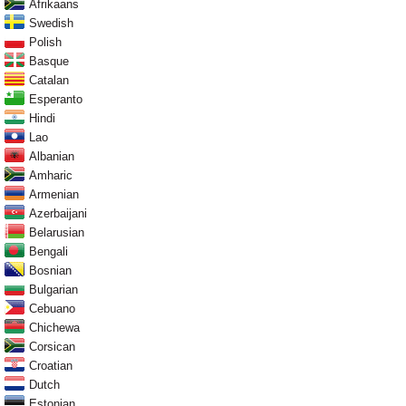
Afrikaans
Swedish
Polish
Basque
Catalan
Esperanto
Hindi
Lao
Albanian
Amharic
Armenian
Azerbaijani
Belarusian
Bengali
Bosnian
Bulgarian
Cebuano
Chichewa
Corsican
Croatian
Dutch
Estonian