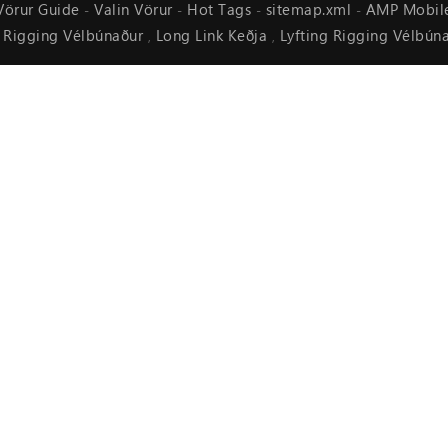
Vörur Guide
Valin Vörur
Hot Tags
sitemap.xml
AMP Mobil
-
-
-
-
Rigging Vélbúnaður
Long Link Keðja
Lyfting Rigging Vélbún
,
,
,