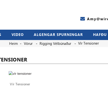
Amy@wire
S
VIDEO
ALGENGAR SPURNINGAR
HAFÐU
Vír Tensioner
Heim
Vörur
Rigging Vélbúnaður
TENSIONER
Vír Tensioner