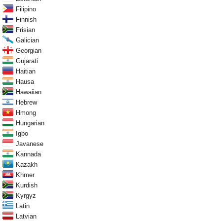
Filipino
Finnish
Frisian
Galician
Georgian
Gujarati
Haitian
Hausa
Hawaiian
Hebrew
Hmong
Hungarian
Igbo
Javanese
Kannada
Kazakh
Khmer
Kurdish
Kyrgyz
Latin
Latvian