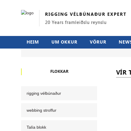
RIGGING VÉLBÚNAÐUR EXPERT
20 Years framleiðslu reynslu
HEIM
UM OKKUR
VÖRUR
NEW
VÍR 
FLOKKAR
rigging vélbúnaður
webbing stroffur
Talía blokk