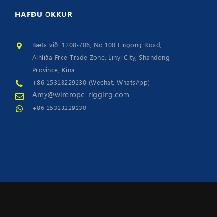
HAFÐU
OKKUR
Bæta við: 1208-706, No.100 Lingong Road,
Alhliða Free Trade Zone, Linyi City, Shandong
Province, Kína
+86 15318229230 (Wechat, WhatsApp)
Amy@wirerope-rigging.com
+86 15318229230