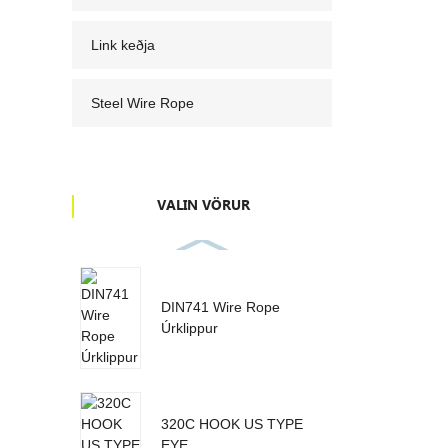
Link keðja
Steel Wire Rope
VALIN VÖRUR
DIN741 Wire Rope
Úrklippur
320C HOOK US TYPE
EYE