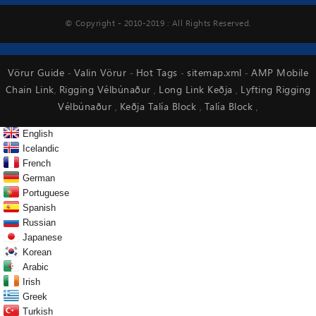
© Copyright - 2010-2019 : All Rights Reserved.
Vörur Guide
Valin Vörur
Hot Tags
sitemap.xml
AMP Mobile
-
-
-
-
Chain Link
Rigging Vélbúnaður
Long Link Keðja
Lyfting Rigging
,
,
,
Vélbúnaður
Keðja Talía Block
Talía Block
,
,
,
English
Icelandic
French
German
Portuguese
Spanish
Russian
Japanese
Korean
Arabic
Irish
Greek
Turkish