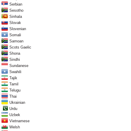
Serbian
Sesotho
Sinhala
Slovak
Slovenian
Somali
Samoan
Scots Gaelic
Shona
Sindhi
Sundanese
Swahili
Tajik
Tamil
Telugu
Thai
Ukrainian
Urdu
Uzbek
Vietnamese
Welsh