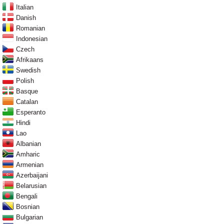
Italian
Danish
Romanian
Indonesian
Czech
Afrikaans
Swedish
Polish
Basque
Catalan
Esperanto
Hindi
Lao
Albanian
Amharic
Armenian
Azerbaijani
Belarusian
Bengali
Bosnian
Bulgarian