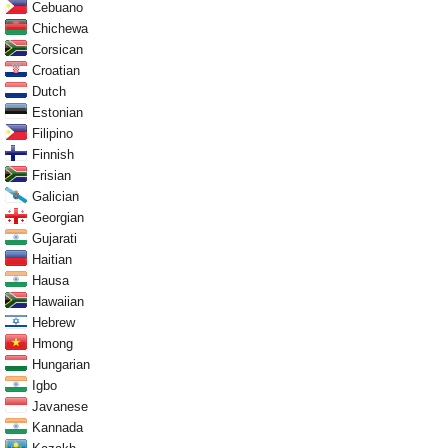
Cebuano
Chichewa
Corsican
Croatian
Dutch
Estonian
Filipino
Finnish
Frisian
Galician
Georgian
Gujarati
Haitian
Hausa
Hawaiian
Hebrew
Hmong
Hungarian
Igbo
Javanese
Kannada