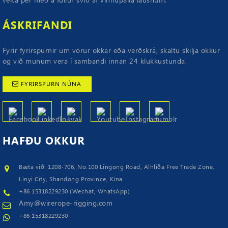
veita þér með a fullur svið af vinnupalla lausnum.
ÁSKRIFANDI
Fyrir fyrirspurnir um vörur okkar eða verðskrá, skaltu skilja okkur
og við munum vera í sambandi innan 24 klukkustunda.
FYRIRSPURN NÚNA
HAFÐU
OKKUR
Bæta við: 1208-706, No.100 Lingong Road, Alhliða Free Trade Zone,
Linyi City, Shandong Province, Kína
+86 15318229230 (Wechat, WhatsApp)
Amy@wirerope-rigging.com
+86 15318229230