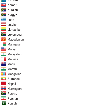
Kazakh
Khmer
Kurdish
Kyrgyz
Latin
Latvian
Lithuanian
Luxembou..
Macedonian
Malagasy
Malay
Malayalam
Maltese
Maori
Marathi
Mongolian
Burmese
Nepali
Norwegian
Pashto
Persian
Punjabi