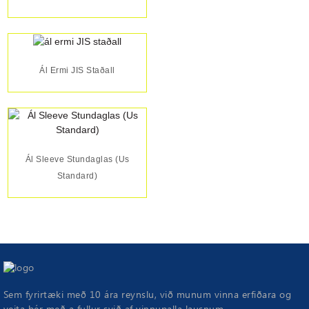
Ál Ermi JIS Staðall
Ál Sleeve Stundaglas (Us
Standard)
Sem fyrirtæki með 10 ára reynslu, við munum vinna erfiðara og