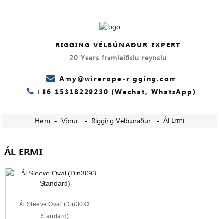
RIGGING VÉLBÚNAÐUR EXPERT
20 Years framleiðslu reynslu
Amy@wirerope-rigging.com
+86 15318229230 (Wechat, WhatsApp)
Ál Ermi
Heim
Vörur
Rigging Vélbúnaður
ÁL ERMI
Ál Sleeve Oval (Din3093
Standard)