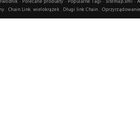
zewodnik
Polecane produkty
Popularne Tagi
sitemap.xml
A
-
-
-
-
any
Chain Link
wielokrążek
Długi link Chain
Oprzyrządowani
,
,
,
,