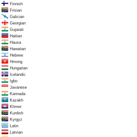
Finnish
Frisian
Galician
Georgian
Gujarati
Haitian
Hausa
Hawaiian
Hebrew
Hmong
Hungarian
Icelandic
Igbo
Javanese
Kannada
Kazakh
Khmer
Kurdish
Kyrgyz
Latin
Latvian