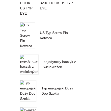
320C HOOK US TYP
EYE
US Typ Screw Pin
Kotwica
pojedynczy haczyk z
wielokrążek
Typ europejski Duży
Dee Szekla