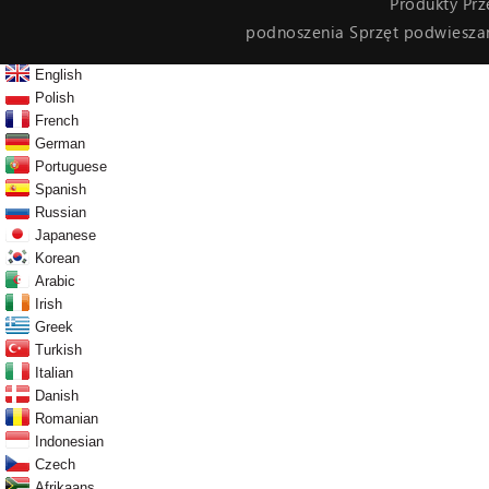
Produkty Pr
podnoszenia Sprzęt podwiesz
English
Polish
French
German
Portuguese
Spanish
Russian
Japanese
Korean
Arabic
Irish
Greek
Turkish
Italian
Danish
Romanian
Indonesian
Czech
Afrikaans