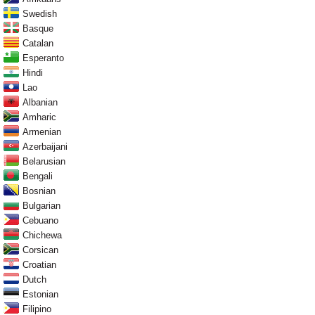
Swedish
Basque
Catalan
Esperanto
Hindi
Lao
Albanian
Amharic
Armenian
Azerbaijani
Belarusian
Bengali
Bosnian
Bulgarian
Cebuano
Chichewa
Corsican
Croatian
Dutch
Estonian
Filipino