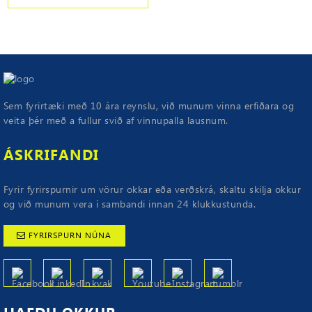
Sem fyrirtæki með 10 ára reynslu, við munum vinna erfiðara og
veita þér með a fullur svið af vinnupalla lausnum.
ÁSKRIFANDI
Fyrir fyrirspurnir um vörur okkar eða verðskrá, skaltu skilja okkur
og við munum vera í sambandi innan 24 klukkustunda.
FYRIRSPURN NÚNA