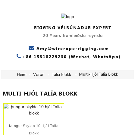
RIGGING VÉLBÚNAÐUR EXPERT
20 Years framleiðslu reynslu
Amy@wirerope-rigging.com
+86 15318229230 (Wechat, WhatsApp)
Multi-Hjól Talía Blokk
Heim
Vörur
Talía Blokk
MULTI-HJÓL TALÍA BLOKK
Þungur Skylda 10 Hjól Talía
Blokk