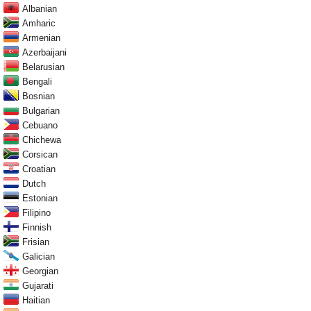
Albanian
Amharic
Armenian
Azerbaijani
Belarusian
Bengali
Bosnian
Bulgarian
Cebuano
Chichewa
Corsican
Croatian
Dutch
Estonian
Filipino
Finnish
Frisian
Galician
Georgian
Gujarati
Haitian