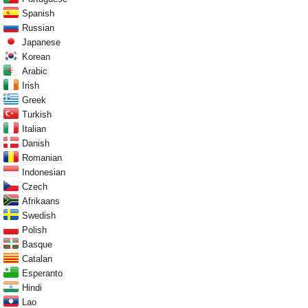
Spanish
Russian
Japanese
Korean
Arabic
Irish
Greek
Turkish
Italian
Danish
Romanian
Indonesian
Czech
Afrikaans
Swedish
Polish
Basque
Catalan
Esperanto
Hindi
Lao