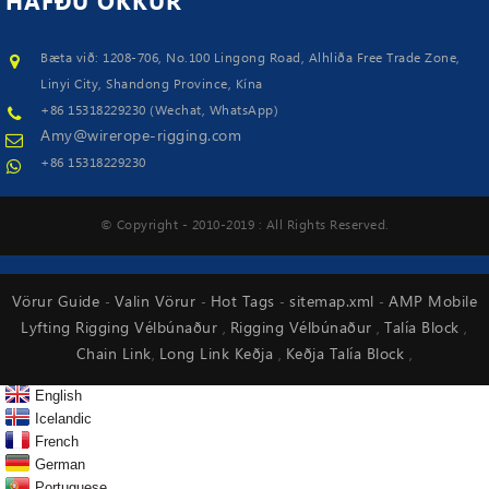
HAFÐU
OKKUR
Bæta við: 1208-706, No.100 Lingong Road, Alhliða Free Trade Zone,
Linyi City, Shandong Province, Kína
+86 15318229230 (Wechat, WhatsApp)
Amy@wirerope-rigging.com
+86 15318229230
© Copyright - 2010-2019 : All Rights Reserved.
Vörur Guide
Valin Vörur
Hot Tags
sitemap.xml
AMP Mobile
-
-
-
-
Lyfting Rigging Vélbúnaður
Rigging Vélbúnaður
Talía Block
,
,
,
Chain Link
Long Link Keðja
Keðja Talía Block
,
,
,
English
Icelandic
French
German
Portuguese