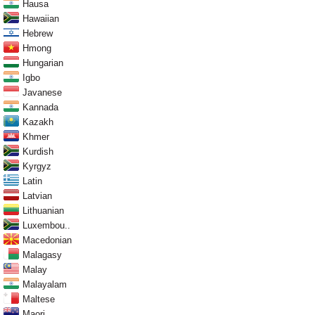
Hausa
Hawaiian
Hebrew
Hmong
Hungarian
Igbo
Javanese
Kannada
Kazakh
Khmer
Kurdish
Kyrgyz
Latin
Latvian
Lithuanian
Luxembou..
Macedonian
Malagasy
Malay
Malayalam
Maltese
Maori