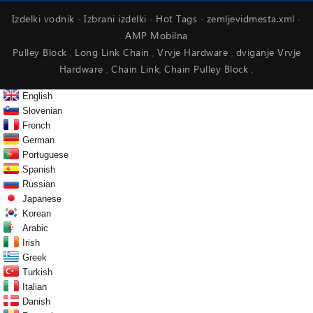
Izdelki vodnik
Izbrani izdelki
Hot Tags
zemljevidmesta.xml
-
-
-
-
AMP Mobilna
Pulley Block
Long Link Chain
Vrvje Hardware
dviganje Vrvje
,
,
,
Hardware
Chain Link
Chain Pulley Block
,
,
,
English
Slovenian
French
German
Portuguese
Spanish
Russian
Japanese
Korean
Arabic
Irish
Greek
Turkish
Italian
Danish