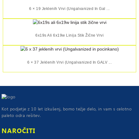
6 × 19 Jeklenih Vrvi (Ungalvanized In Gal ...
6x19s Ali 6x19w Linija Stik Žične Vrvi
6 × 37 Jeklenih Vrvi (Ungalvanized In GALV ...
Kot podjetje z 10 let izkušenj, bomo težje delo, in vam s celotno
paleto odra rešitev.
NAROČITI