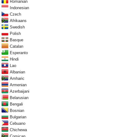
Romanian
Indonesian
Czech
Afrikaans
Swedish
Polish
Basque
Catalan
Esperanto
Hindi
Lao
Albanian
Amharic
Armenian
Azerbaijani
Belarusian
Bengali
Bosnian
Bulgarian
Cebuano
Chichewa
Corsican