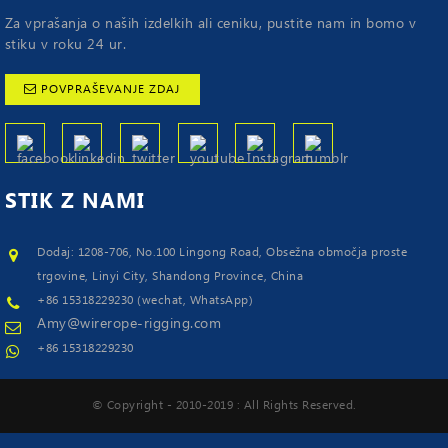
Za vprašanja o naših izdelkih ali ceniku, pustite nam in bomo v
stiku v roku 24 ur.
POVPRAŠEVANJE ZDAJ
STIK Z
NAMI
Dodaj: 1208-706, No.100 Lingong Road, Obsežna območja proste
trgovine, Linyi City, Shandong Province, China
+86 15318229230 (wechat, WhatsApp)
Amy@wirerope-rigging.com
+86 15318229230
© Copyright - 2010-2019 : All Rights Reserved.