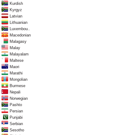
Kurdish
Kyrgyz
Latvian
Lithuanian
Luxembou..
Macedonian
Malagasy
Malay
Malayalam
Maltese
Maori
Marathi
Mongolian
Burmese
Nepali
Norwegian
Pashto
Persian
Punjabi
Serbian
Sesotho