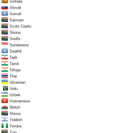
Sinhala
Slovak
Somali
Samoan
Scots Gaelic
Shona
Sindhi
Sundanese
Swahili
Tajik
Tamil
Telugu
Thai
Ukrainian
Urdu
Uzbek
Vietnamese
Welsh
Xhosa
Yiddish
Yoruba
Zulu