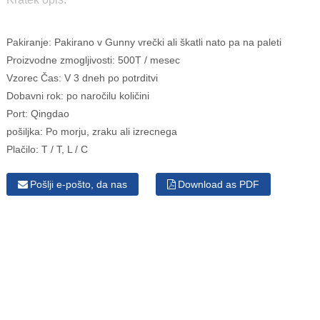
Pakiranje:
Pakirano v Gunny vrečki ali škatli nato pa na paleti
Proizvodne zmogljivosti:
500T / mesec
Vzorec Čas:
V 3 dneh po potrditvi
Dobavni rok:
po naročilu količini
Port:
Qingdao
pošiljka:
Po morju, zraku ali izrecnega
Plačilo:
T / T, L / C
Pošlji e-pošto, da nas
Download as PDF