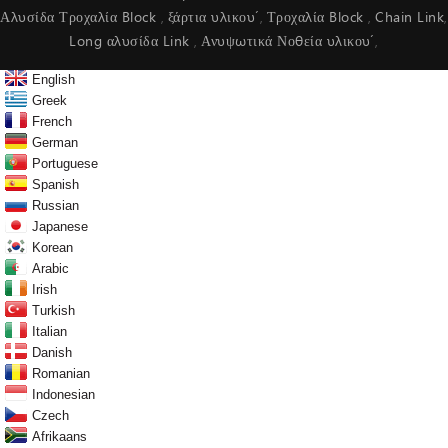
Αλυσίδα Τροχαλία Block
ξάρτια υλικού
Τροχαλία Block
Chain Link
,
,
,
,
Long αλυσίδα Link
Ανυψωτικά Νοθεία υλικού
,
,
English
Greek
French
German
Portuguese
Spanish
Russian
Japanese
Korean
Arabic
Irish
Turkish
Italian
Danish
Romanian
Indonesian
Czech
Afrikaans