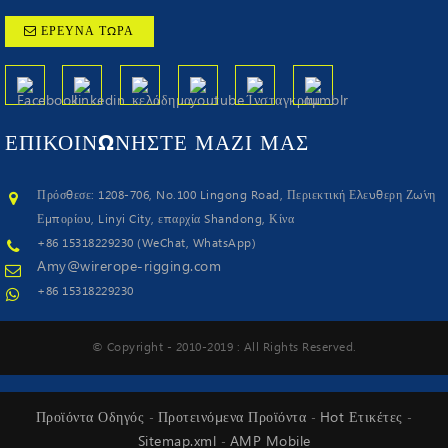
ΈΡΕΥΝΑ ΤΏΡΑ
ΕΠΙΚΟΙΝΩΝΉΣΤΕ
ΜΑΖΊ ΜΑΣ
Πρόσθεσε: 1208-706, No.100 Lingong Road, Περιεκτική Ελεύθερη Ζώνη
Εμπορίου, Linyi City, επαρχία Shandong, Κίνα
+86 15318229230 (WeChat, WhatsApp)
Amy@wirerope-rigging.com
+86 15318229230
© Copyright - 2010-2019 : All Rights Reserved.
Προϊόντα Οδηγός
Προτεινόμενα Προϊόντα
Hot Ετικέτες
-
-
-
Sitemap.xml
AMP Mobile
-