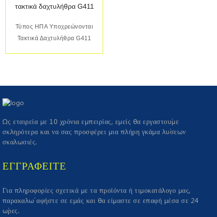
Τύπος ΗΠΑ Υποχρεώνονται
Τακτικά Δαχτυλήθρα G411
Ως εταιρεία με 10 χρόνια εμπειρίας, εμείς θα εργαστούμε
σκληρότερα και να σας προσφέρει μια πλήρη γκάμα λύσεων
σκαλωσιές.
ΕΓΓΡΑΦΕΊΤΕ
Για πληροφορίες σχετικά με τα προϊόντα ή τιμοκατάλογο μας,
παρακαλώ αφήστε σε εμάς και θα είμαστε σε επαφή μέσα σε 24
ώρες.