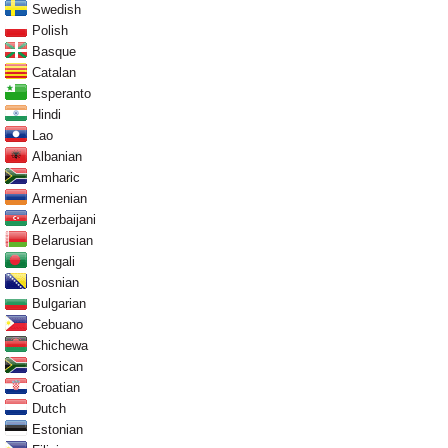
Swedish
Polish
Basque
Catalan
Esperanto
Hindi
Lao
Albanian
Amharic
Armenian
Azerbaijani
Belarusian
Bengali
Bosnian
Bulgarian
Cebuano
Chichewa
Corsican
Croatian
Dutch
Estonian