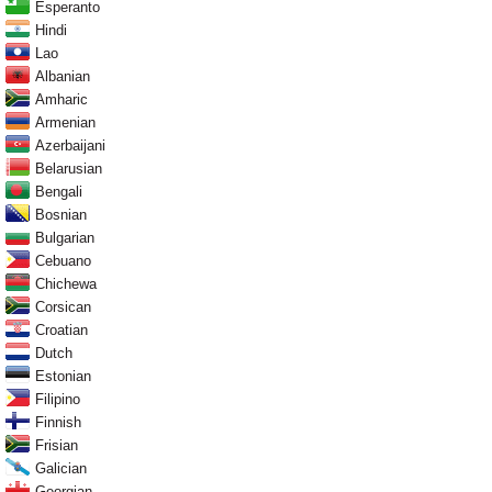
Esperanto
Hindi
Lao
Albanian
Amharic
Armenian
Azerbaijani
Belarusian
Bengali
Bosnian
Bulgarian
Cebuano
Chichewa
Corsican
Croatian
Dutch
Estonian
Filipino
Finnish
Frisian
Galician
Georgian