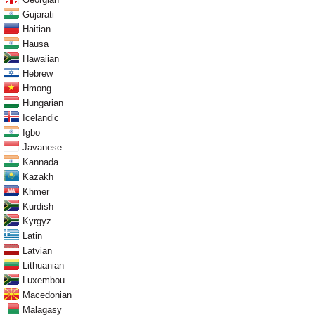
Gujarati
Haitian
Hausa
Hawaiian
Hebrew
Hmong
Hungarian
Icelandic
Igbo
Javanese
Kannada
Kazakh
Khmer
Kurdish
Kyrgyz
Latin
Latvian
Lithuanian
Luxembou..
Macedonian
Malagasy