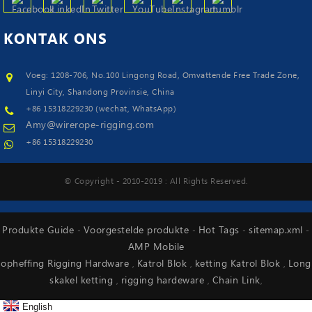
KONTAK
ONS
Voeg: 1208-706, No.100 Lingong Road, Omvattende Free Trade Zone,
Linyi City, Shandong Provinsie, China
+86 15318229230 (wechat, WhatsApp)
Amy@wirerope-rigging.com
+86 15318229230
© Copyright - 2010-2019 : All Rights Reserved.
Produkte Guide
Voorgestelde produkte
Hot Tags
sitemap.xml
-
-
-
-
AMP Mobile
opheffing Rigging Hardware
Katrol Blok
ketting Katrol Blok
Long
,
,
,
skakel ketting
rigging hardeware
Chain Link
,
,
,
English