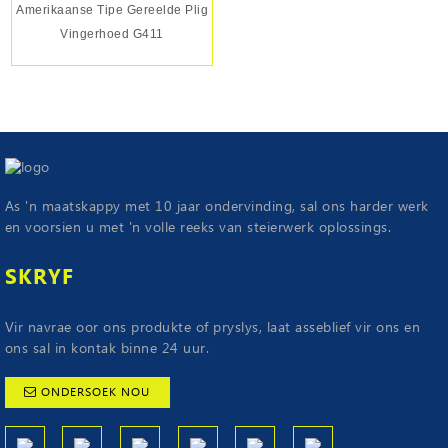
Amerikaanse Tipe Gereelde Plig
Vingerhoed G411
As 'n maatskappy met 10 jaar ondervinding, sal ons harder werk
en voorsien u met 'n volle reeks van steierwerk oplossings.
SKRYF
Vir navrae oor ons produkte of pryslys, laat asseblief vir ons en
ons sal in kontak binne 24 uur.
ONDERSOEK NOU