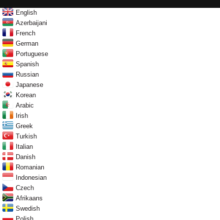
English
Azerbaijani
French
German
Portuguese
Spanish
Russian
Japanese
Korean
Arabic
Irish
Greek
Turkish
Italian
Danish
Romanian
Indonesian
Czech
Afrikaans
Swedish
Polish