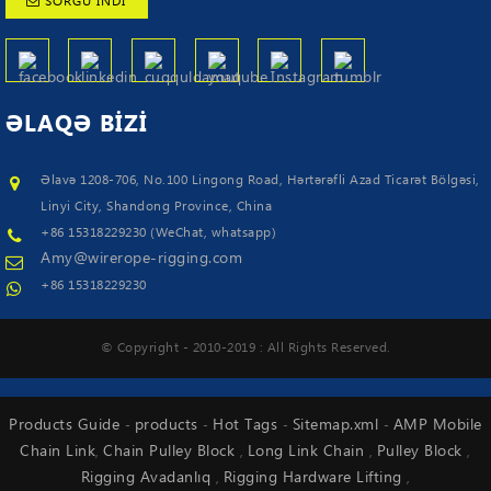
SORĞU INDI
ƏLAQƏ
BIZI
Əlavə 1208-706, No.100 Lingong Road, Hərtərəfli Azad Ticarət Bölgəsi,
Linyi City, Shandong Province, China
+86 15318229230 (WeChat, whatsapp)
Amy@wirerope-rigging.com
+86 15318229230
© Copyright - 2010-2019 : All Rights Reserved.
Products Guide
products
Hot Tags
Sitemap.xml
AMP Mobile
-
-
-
-
Chain Link
Chain Pulley Block
Long Link Chain
Pulley Block
,
,
,
,
Rigging Avadanlıq
Rigging Hardware Lifting
,
,