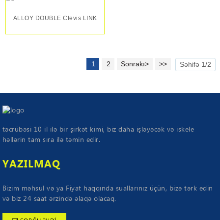
ALLOY DOUBLE Clevis LINK
1
2
Sonrakı>
>>
Səhifə 1/2
təcrübəsi 10 il ilə bir şirkət kimi, biz daha işləyəcək və iskele
həllərin tam sıra ilə təmin edir.
YAZILMAQ
Bizim məhsul və ya Fiyat haqqında suallarınız üçün, bizə tərk edin
və biz 24 saat ərzində əlaqə olacaq.