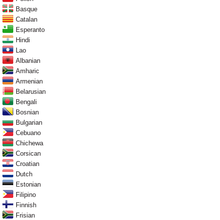
Basque
Catalan
Esperanto
Hindi
Lao
Albanian
Amharic
Armenian
Belarusian
Bengali
Bosnian
Bulgarian
Cebuano
Chichewa
Corsican
Croatian
Dutch
Estonian
Filipino
Finnish
Frisian