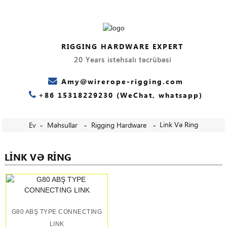
RIGGING HARDWARE EXPERT
20 Years istehsalı təcrübəsi
Amy@wirerope-rigging.com
+86 15318229230 (WeChat, whatsapp)
Link Və Ring
Ev
Məhsullar
Rigging Hardware
LINK VƏ RING
G80 ABŞ TYPE CONNECTING
LINK