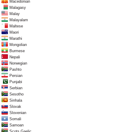
Macedonian
Malagasy
Malay
Malayalam
Maltese
Maori
Marathi
Mongolian
Burmese
Nepali
Norwegian
Pashto
Persian
Punjabi
Serbian
Sesotho
Sinhala
Slovak
Slovenian
Somali
Samoan
Scots Gaelic