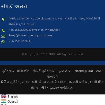
સંપર્ક
અમને
ઉમેરો: 1208-706, No.100 Lingong રોડ, વ્યાપક ફ્રી ટ્રેડ ઝોન, લિંયઈ સિટી,
શેનડોંગ પ્રાંત, ચાઇના
+86 15318229230 (Wechat, WhatsApp)
Amy@wirerope-rigging.com
+86 15318229230
© Copyright - 2010-2019 : All Rights Reserved.
પ્રોડક્ટ્સ માર્ગદર્શન
ફીચર્ડ પ્રોડક્ટ્સ
હોટ ટૅગ્સ
sitemap.xml
AMP
-
-
-
-
મોબાઇલ
રિગિંગ હાર્ડવેર
સાંકળ કડી
ચેઇન ગરગડી બ્લોક
ગરગડી બ્લોક
લાંબી લિંક
,
,
,
,
ચેઇન
રિગિંગ હાર્ડવેર પ્રશિક્ષણ
,
,
English
Gujarati