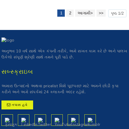
1
2
આગામી>
>>
પૃષ્ઠ 1/2
અનુભવ 10 વર્ષ સાથે એક કંપની તરીકે, અમે સખત કામ કરે છે અને પાલખ
ઉકેલો સંપૂર્ણ શ્રેણી સાથે તમને પૂરી પાડે છે.
સબ્સ્ક્રાઇબ
અમારા ઉત્પાદનો અથવા pricelist વિશે પૂછપરછ માટે અમને છોડી કૃપા
કરીને અને અમે સંપર્કમાં 24 કલાકની અંદર રહેશે.
તપાસ હવે