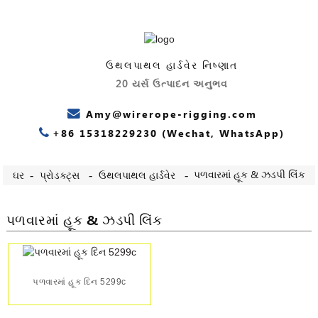
ઉથલપાથલ હાર્ડવેર નિષ્ણાત
20 યર્સ ઉત્પાદન અનુભવ
Amy@wirerope-rigging.com
+86 15318229230 (Wechat, WhatsApp)
પળવારમાં હૂક & ઝડપી લિંક
ઘર
પ્રોડક્ટ્સ
ઉથલપાથલ હાર્ડવેર
પળવારમાં હૂક & ઝડપી લિંક
પળવારમાં હૂક દિન 5299c