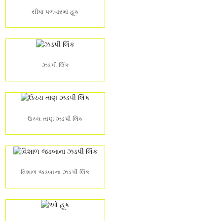
સીધા પળવારમાં હૂક
ઝડપી લિંક
ઉચ્ચ તાણ ઝડપી લિંક
વિશાળ જડબાના ઝડપી લિંક