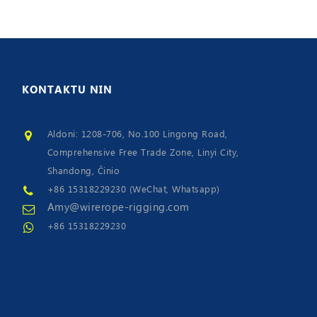
KONTAKTU
NIN
Aldoni: 1208-706, No.100 Lingong Road,
Comprehensive Free Trade Zone, Linyi City,
Shandong, Ĉinio
+86 15318229230 (WeChat, Whatsapp)
Amy@wirerope-rigging.com
+86 15318229230