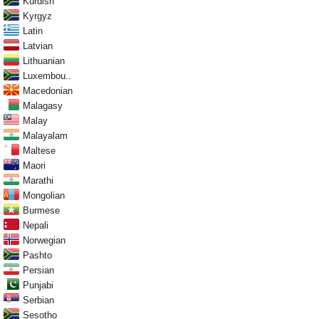
Kurdish
Kyrgyz
Latin
Latvian
Lithuanian
Luxembou..
Macedonian
Malagasy
Malay
Malayalam
Maltese
Maori
Marathi
Mongolian
Burmese
Nepali
Norwegian
Pashto
Persian
Punjabi
Serbian
Sesotho