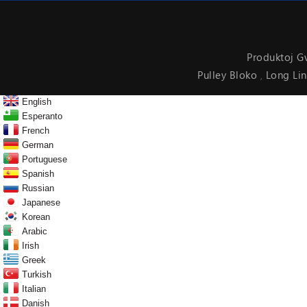
Produktoj G
Pulley Bloko
Long Li
,
English
Esperanto
French
German
Portuguese
Spanish
Russian
Japanese
Korean
Arabic
Irish
Greek
Turkish
Italian
Danish