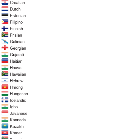
Croatian
Dutch
Estonian
Filipino
Finnish
Frisian
Galician
Georgian
Gujarati
Haitian
Hausa
Hawaiian
Hebrew
Hmong
Hungarian
Icelandic
Igbo
Javanese
Kannada
Kazakh
Khmer