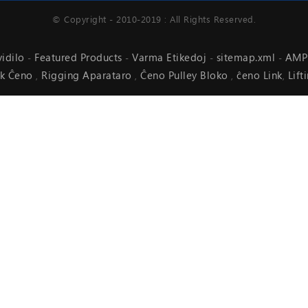
© Copyright - 2010-2019 : All Rights Reserved.
vidilo
Featured Products
Varma Etikedoj
sitemap.xml
AMP 
-
-
-
-
nk Ĉeno
Rigging Aparataro
Ĉeno Pulley Bloko
ĉeno Link
Lif
,
,
,
,