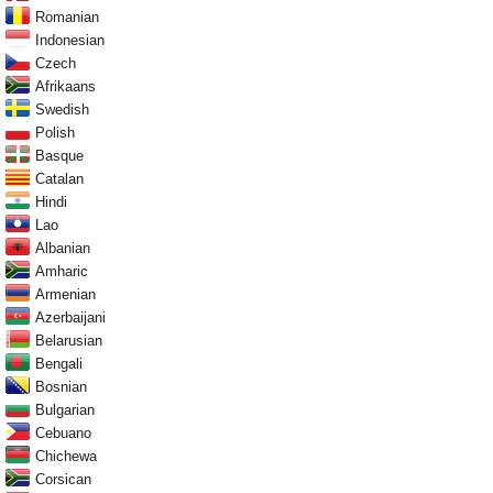
Romanian
Indonesian
Czech
Afrikaans
Swedish
Polish
Basque
Catalan
Hindi
Lao
Albanian
Amharic
Armenian
Azerbaijani
Belarusian
Bengali
Bosnian
Bulgarian
Cebuano
Chichewa
Corsican